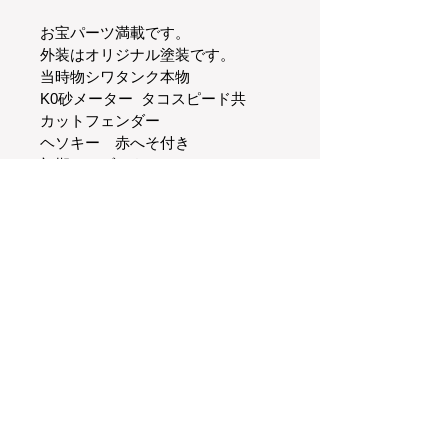
お宝パーツ満載です。
外装はオリジナル塗装です。
当時物シワタンク本物
K0砂メーター  タコスピード共
カットフェンダー
ヘソキー　赤へそ付き
初期キャブレター
当時物シート
ショートチェーンケース
黒キルスイッチ
打込みウィンカースイッチ
黒かに　K0ステップ
当時物本物梨地ヒートガード
2点リヤフェンダー
エンブレム　本物
タンクモール　当時物本物
4本共に初期の逃げのない
角HM 300マフラーが
装着されています。