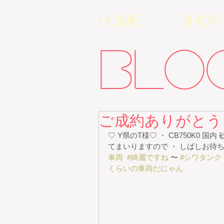
HOME
SHOP
BLO
ご成約ありがとう
♡ Y県のT様♡ ・ CB750K0 
てまいりますので ・ しばしお待ち
車両
#綺麗ですね
 〜 
#シワタンク
くらいの車両だにゃん