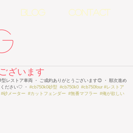
BLOG
CONTACT
G
ございます
国内 砂型レストア車両 ・ ご成約ありがとうございます😊 ・ 順次進め
ください♡ ・ 
#cb750k0砂型
#cb750k0
#cb750four
#レストア
#砂メーター
#カットフェンダー
#無番マフラー
#俺が欲しい