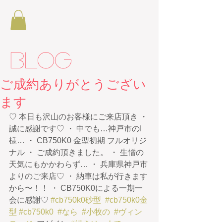
BLOG
ご成約ありがとうござい
ます
♡ 本日も沢山のお客様にご来店頂き ・ 
誠に感謝です♡ ・ 中でも…神戸市のI
様… ・ CB750K0 金型初期 フルオリジ
ナル ・ ご成約頂きました。 ・ 生憎の
天気にもかかわらず… ・ 兵庫県神戸市
よりのご来店♡ ・ 納車は私が行きます
から〜！！ ・ CB750K0による一期一
会に感謝♡ 
#cb750k0砂型
#cb750k0金
型
#cb750k0
#なら
#小牧の
#ヴィン