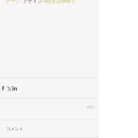
テージ
  アゲイン 
#続きはwebで
コメント