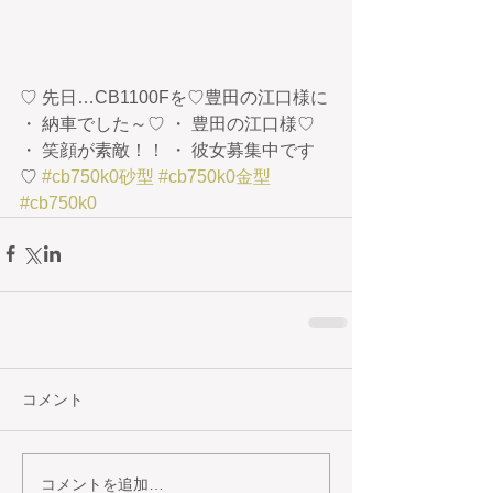
♡ 先日…CB1100Fを♡豊田の江口様に 
・ 納車でした～♡ ・ 豊田の江口様♡ 
・ 笑顔が素敵！！ ・ 彼女募集中です
♡ 
#cb750k0砂型
#cb750k0金型
#cb750k0
コメント
コメントを追加…