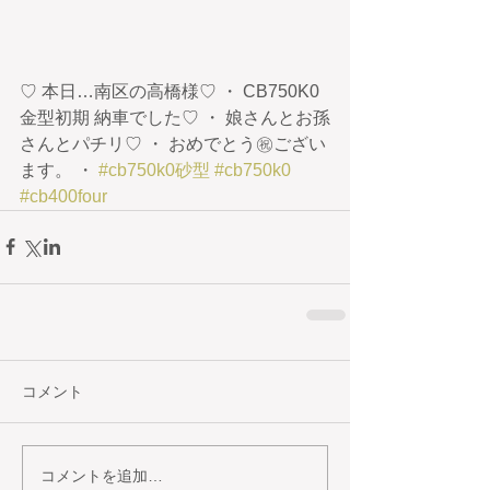
♡ 本日…南区の高橋様♡ ・ CB750K0 
金型初期 納車でした♡ ・ 娘さんとお孫
さんとパチリ♡ ・ おめでとう㊗️ござい
ます。 ・ 
#cb750k0砂型
#cb750k0
#cb400four
コメント
コメントを追加…